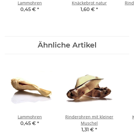
Lammohren
Knäckebrot natur
Rind
0,45 €
*
1,60 €
*
Ähnliche Artikel
Lammohren
Rinderohren mit kleiner
Muschel
0,45 €
*
1,31 €
*