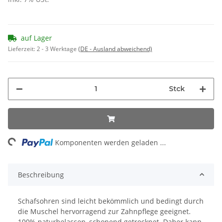
auf Lager
Lieferzeit:
2 - 3 Werktage
(DE - Ausland abweichend)
Stck
ng...
Komponenten werden geladen ...
Beschreibung
Schafsohren sind leicht bekömmlich und bedingt durch
die Muschel hervorragend zur Zahnpflege geeignet.
100% naturbelassen, schonend getrocknet. Daher kann