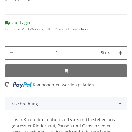
auf Lager
Lieferzeit:
2 - 3 Werktage
(DE - Ausland abweichend)
Stck
ding...
Komponenten werden geladen ...
Beschreibung
Unser Knäckebrot natur (ca. 15 x 6 cm) bestehen aus
gepresster Rinderhaut, Pansen und Ochsenziemer.
Dieses Mischung ist sehr stark und zäh. Durch die