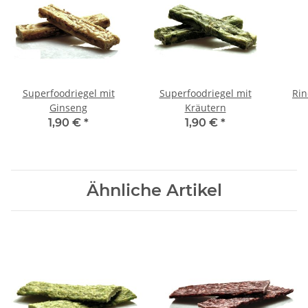
Superfoodriegel mit
Superfoodriegel mit
Rin
Ginseng
Kräutern
1,90 €
*
1,90 €
*
Ähnliche Artikel