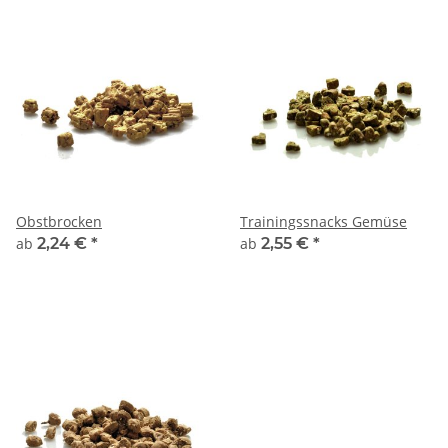
Obstbrocken
Trainingssnacks Gemüse
ab
2,24 €
*
ab
2,55 €
*