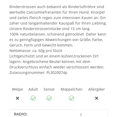
Rinderstrossen auch bekannt als Rinderluftröhre sind
wertvolle Calciumliefreranten für Ihren Hund. Knorpel
und zartes Fleisch regen zum intensiven Kauen an. Ein
zäher und langanhaltender Kauspaß für Ihren Liebling.
Unsere Rinderstrossenstücke sind 15 cm lang.
100% naturbelassen, schonend getrocknet. Daher kann
es zu geringfügigen Abweichungen von Größe, Farbe,
Geruch, Form und Gewicht kommen.
Nettomasse: ca. 60g pro Stück
Lichtgeschützt und an einem kühlen,trockenen Ort
lagern. Angebrochene Beutel können mit dem
Druckverschluss einfach wieder verschlossen werden.
Zulassungsnummer: PL3020074p
Welpe
Adult
Senior
Moppelchen
Allergiker
Produkteigenschaft
Wert
RADIO:
1