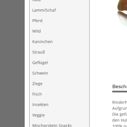
Lamm/Schaf
Pferd
Wild
Kaninchen
Strauß
Geflügel
Schwein
Ziege
Besch
Fisch
Rinderh
Insekten
Aufgrun
Die gef
Veggie
den Huf
Mischprotein Snacks
100% na