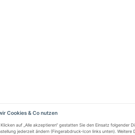
wir Cookies & Co nutzen
Klicken auf „Alle akzeptieren“ gestatten Sie den Einsatz folgender 
ressum
Widerrufsrecht
Barrierefreiheit
Datenschutzerklärung
nstellung jederzeit ändern (Fingerabdruck-Icon links unten). Weitere 