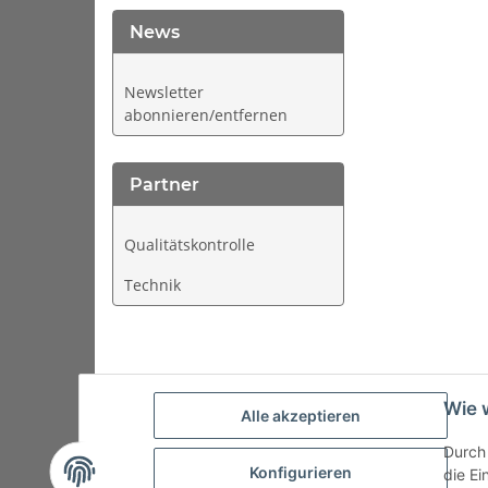
News
Newsletter
abonnieren/entfernen
Partner
Qualitätskontrolle
Technik
Wie 
Alle akzeptieren
Durch 
Startseite
Kontakt
Versand/Zahlung
AGB
Imp
Konfigurieren
die Ei