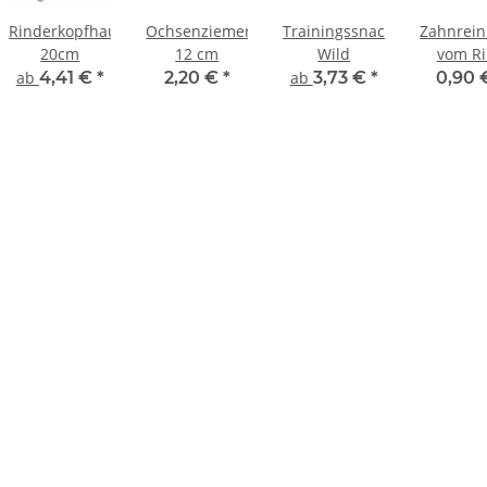
Rinderkopfhaut
Ochsenziemer
Trainingssnacks
Zahnrein
20cm
12 cm
Wild
vom R
ab
4,41 €
*
2,20 €
*
ab
3,73 €
*
0,90