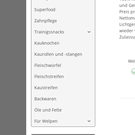
und Ge
Superfood
Preis p
Nettoma
Zahnpflege
Lichtge
wieder 
Trainigssnacks
Zulass
Kauknochen
Kaurollen und -stangen
We
Fleischwürfel
Fleischstreifen
Kaustreifen
Backwaren
Öle und Fette
Für Welpen