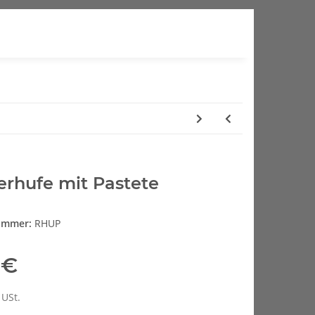
erhufe mit Pastete
nummer:
RHUP
 €
 USt.