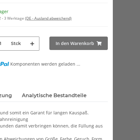
ager
2 - 3 Werktage
(DE - Ausland abweichend)
In den Warenkorb
Stck
Komponenten werden geladen ...
zung
Analytische Bestandteile
t und somit ein Garant für langen Kauspaß.
Zahnreinigung
Stunden damit verbringen können, die Füllung aus
en Abweichungen von Größe, Farbe, Geruch, Form