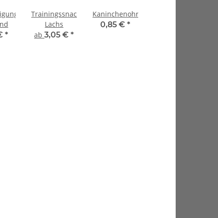
igungskaustreifen
Trainingssnacks
Kaninchenohren
ind
Lachs
0,85 €
*
 €
*
ab
3,05 €
*