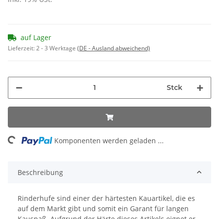
auf Lager
Lieferzeit:
2 - 3 Werktage
(DE - Ausland abweichend)
Stck
ing...
Komponenten werden geladen ...
Beschreibung
Rinderhufe sind einer der härtesten Kauartikel, die es
auf dem Markt gibt und somit ein Garant für langen
Kauspaß. Aufgrund der Härte dieses Artikels eignet er