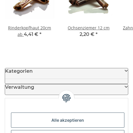
Rinderkopfhaut 20cm
Ochsenziemer 12 cm
Zahn
ab
4,41 €
*
2,20 €
*
Kategorien
Verwaltung
Informationen
Alle akzeptieren
News