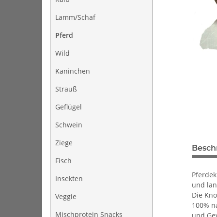
Lamm/Schaf
Pferd
Wild
Kaninchen
Strauß
Geflügel
Schwein
Ziege
Besch
Fisch
Pferdek
Insekten
und lan
Die Kno
Veggie
100% na
Mischprotein Snacks
und Ge