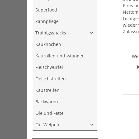
Preis p
Superfood
Nettoma
Lichtge
Zahnpflege
wieder 
Zulass
Trainigssnacks
Kauknochen
Kaurollen und -stangen
We
Fleischwürfel
Fleischstreifen
Kaustreifen
Backwaren
Öle und Fette
Für Welpen