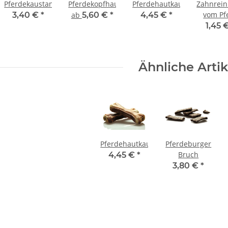
Pferdekaustange
Pferdekopfhaut
Pferdehautkauknochen
Zahnrein
vom Pf
3,40 €
*
ab
5,60 €
*
4,45 €
*
1,45 
Ähnliche Artik
Pferdehautkauknochen
Pferdeburger
Bruch
4,45 €
*
3,80 €
*