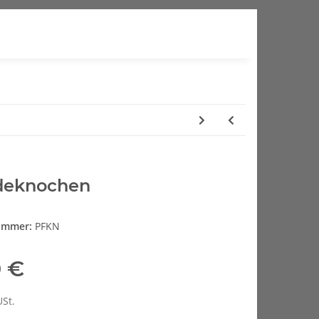
deknochen
nummer:
PFKN
0 €
USt.