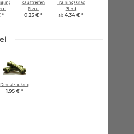
igungskaustreifen
Kaustreifen
Trainingssnacks
erd
Pferd
Pferd
€
*
0,25 €
*
ab
4,34 €
*
el
Dentalkauknochen
1,95 €
*