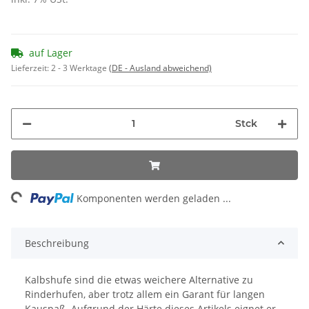
auf Lager
Lieferzeit:
2 - 3 Werktage
(DE - Ausland abweichend)
Stck
ng...
Komponenten werden geladen ...
Beschreibung
Kalbshufe sind die etwas weichere Alternative zu
Rinderhufen, aber trotz allem ein Garant für langen
Kauspaß. Aufgrund der Härte dieses Artikels eignet er