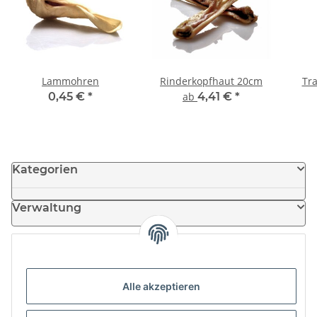
Lammohren
Rinderkopfhaut 20cm
Tra
0,45 €
*
ab
4,41 €
*
Kategorien
Verwaltung
Informationen
Alle akzeptieren
News