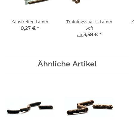
Kaustreifen Lamm
Trainingssnacks Lamm
K
Soft
0,27 €
*
ab
3,58 €
*
Ähnliche Artikel