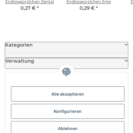
Endloswürstchen Dental
Endloswürstchen Ente
E
0,27 €
*
0,29 €
*
Kategorien
Verwaltung
Informationen
Alle akzeptieren
News
Konfigurieren
Partner
Ablehnen