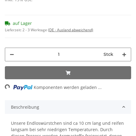
auf Lager
Lieferzeit:
2 - 3 Werktage
(DE - Ausland abweichend)
Stck
ng...
Komponenten werden geladen ...
Beschreibung
Unsere Endloswürstchen sind ca 10 cm lang und reifen
langsam bei sehr niedrigen Temperaturen. Durch
diesen Prozess werden Aromastoffe freigesetzt, denen