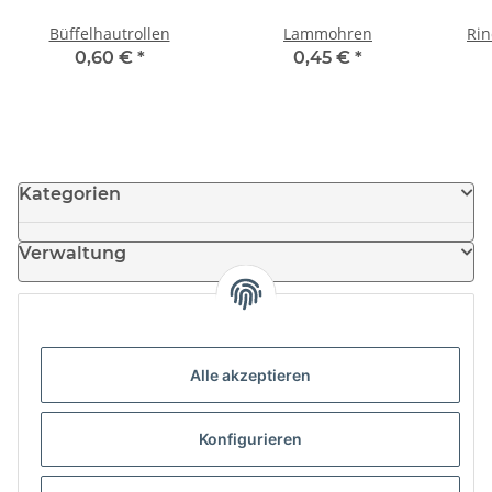
Büffelhautrollen
Lammohren
Rin
0,60 €
*
0,45 €
*
Kategorien
Verwaltung
Informationen
Alle akzeptieren
News
Konfigurieren
Partner