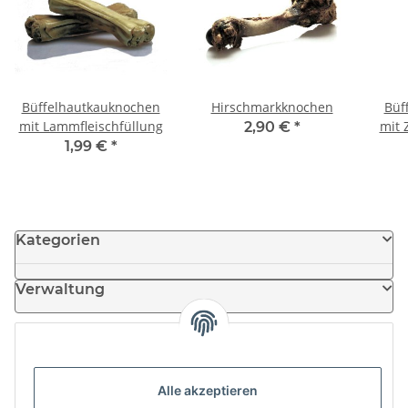
Büffelhautkauknochen
Hirschmarkknochen
Büf
mit Lammfleischfüllung
mit 
2,90 €
*
1,99 €
*
Kategorien
Verwaltung
Informationen
Alle akzeptieren