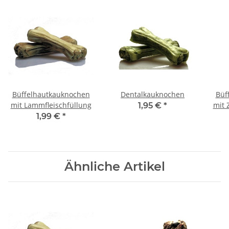
Büffelhautkauknochen
Dentalkauknochen
Büf
mit Lammfleischfüllung
mit 
1,95 €
*
1,99 €
*
Ähnliche Artikel