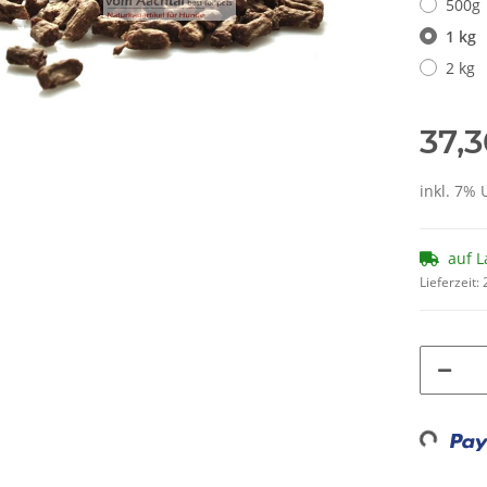
500g
1 kg
2 kg
37,
inkl. 7% 
auf L
Lieferzeit:
Loading..