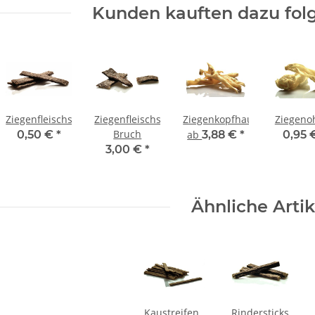
Kunden kauften dazu folg
Ziegenfleischstreifen
Ziegenfleischstreifen
Ziegenkopfhaut
Ziegeno
Bruch
0,50 €
*
ab
3,88 €
*
0,95
3,00 €
*
Ähnliche Artik
Kaustreifen
Rindersticks