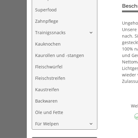
Besch
Superfood
Zahnpflege
Ungehor
Unsere 
Trainigssnacks
nach. S
gesteck
Kauknochen
100% na
und Ge
Kaurollen und -stangen
Nettoma
Fleischwürfel
Lichtge
wieder 
Fleischstreifen
Zulass
Kaustreifen
Backwaren
We
Öle und Fette
Für Welpen