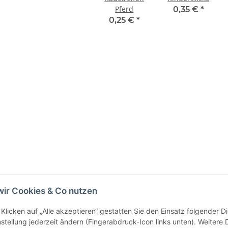
Pferd
0,35 €
*
0,25 €
*
wir Cookies & Co nutzen
Klicken auf „Alle akzeptieren“ gestatten Sie den Einsatz folgender 
ressum
Widerrufsrecht
Barrierefreiheit
Datenschutzerklärung
nstellung jederzeit ändern (Fingerabdruck-Icon links unten). Weitere 