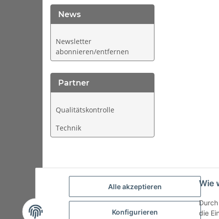
News
Newsletter
abonnieren/entfernen
Partner
Qualitätskontrolle
Technik
Wie 
Alle akzeptieren
Durch 
Startseite
Kontakt
Versand/Zahlung
AGB
Imp
Konfigurieren
die Ei