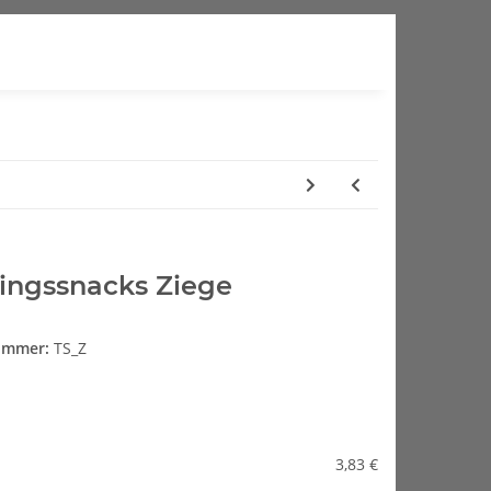
ningssnacks Ziege
nummer:
TS_Z
3,83 €