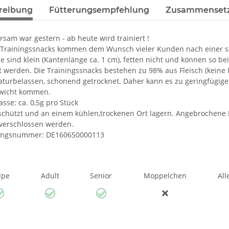
reibung
Fütterungsempfehlung
Zusammenset
sam war gestern - ab heute wird trainiert !
Trainingssnacks kommen dem Wunsch vieler Kunden nach einer s
ie sind klein (Kantenlänge ca. 1 cm), fetten nicht und können so b
t werden. Die Trainingssnacks bestehen zu 98% aus Fleisch (keine I
turbelassen, schonend getrocknet. Daher kann es zu geringfügig
wicht kommen.
sse: ca. 0,5g pro Stück
schützt und an einem kühlen,trockenen Ort lagern. Angebrochene
verschlossen werden.
ungsnummer: DE160650000113
lpe
Adult
Senior
Moppelchen
All