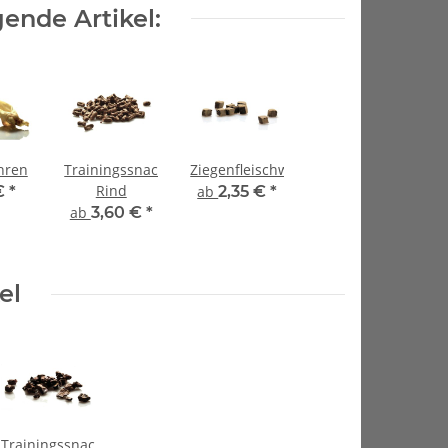
ende Artikel:
hren
Trainingssnacks
Ziegenfleischwürfel
Rind
 €
*
ab
2,35 €
*
ab
3,60 €
*
el
Trainingssnacks