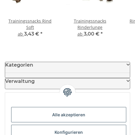
Trainingssnacks Rind
Trainingssnacks
Ri
Soft
Rinderlunge
ab
3,43 €
*
ab
3,00 €
*
Kategorien
Verwaltung
Informationen
Alle akzeptieren
News
Konfigurieren